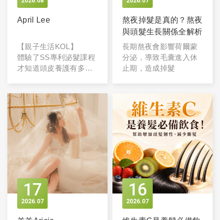
2026
08
2026
07
April Lee
熬夜掉髮是真的？熬夜
與頭髮生長關係全解析
【親子生活KOL】
長期熬夜會影響荷爾蒙
體驗了SS專利泌髮課程
分泌，導致毛囊進入休
才知道頭皮養護有多重
止期，造成掉髮
要！搭配使用洗護系列
產品，困擾的頭皮味也
有得到改善，100% 胺
基酸系成分，溫和不刺
激，非常適合敏感性頭
皮。而且洗完頭髮超級
順！
17
16
2026
07
2026
07