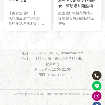
羊羊Aricia
維生素C是養髮必備飲
食！幫助增加頭髮韌
性、減少斷髮
【美食生活KOL】
維生素C養髮有用嗎？
我的頭皮原本超乾燥，
從膠原蛋白到鐵吸收全
皮屑多到讓我困擾！幸
解析
好遇見絲若雲 SS 專利
泌髮課程。
電話
02-6623-6962
、
02-6623-6952
地址
100台北市中正區公園路32號B1
營業時間
周一至周六 12:00-21:00
周日 10:00-18:00
Copyright © 絲若雲 All Rights Reserved.
網頁設計 :
多米諾