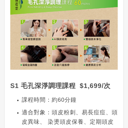
S1 毛孔深淨調理課程 $1,699/次
課程時間：約60分鐘
適合對象：頭皮粉刺、易長痘痘、
頭
皮異味、 染
燙頭皮保養、定期頭皮