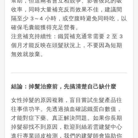
幫助，但這兩者會互相競爭、影響彼此的吸
收率，同時大量補充反而效果不佳，建議間
隔至少 3～4 小時，或空腹時避免同時吃，以
確保毛囊能獲得充足營養。
注意補充持續性：鐵質補充通常需要 2 至 3
個月才能反映在頭髮狀況上，不要因為短期
無效就放棄。
結論：掉髮治療前，先搞清楚自己缺什麼
女性掉髮的原因複雜，盲目嘗試生髮產品往
往事倍功半。先透過抽血確認鐵蛋白數值，
才能對症下藥、真正解決問題。如果你長期
掉髮卻找不到原因，歡迎到
絲若雲建髮中心
進行專業頭皮檢測，我們的建髮師會協助你