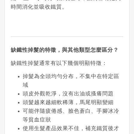
時間消化並吸收鐵質。
缺鐵性掉髮的特徵，與其他類型怎麼區分？
缺鐵性掉髮通常有以下幾個明顯特徵：
掉髮為
全頭均勻分布
，不集中在特定區
域
頭皮
外觀乾淨
，沒有出油或搔癢問題
頭髮越來越
細軟稀薄
，馬尾明顯變細
可能伴隨
疲倦感、臉色蒼白、手腳冰冷
等貧血症狀
使用生髮產品效果不佳，補充鐵質後才