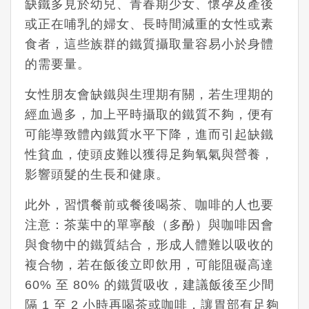
缺鐵多見於幼兒、青春期少女、懷孕及產後
或正在哺乳的婦女、長時間減重的女性或素
食者，這些族群的鐵質攝取量容易小於身體
的需要量。
女性朋友會缺鐵與生理期有關，若生理期的
經血過多，加上平時攝取的鐵質不夠，便有
可能導致體內鐵質水平下降，進而引起缺鐵
性貧血，使頭皮難以獲得足夠氧氣與營養，
影響頭髮的生長和健康。
此外，習慣餐前或餐後喝茶、咖啡的人也要
注意：茶葉中的單寧酸（多酚）與咖啡因會
與食物中的鐵質結合，形成人體難以吸收的
複合物，若在飯後立即飲用，可能阻礙高達
60% 至 80% 的鐵質吸收，建議飯後至少間
隔 1 至 2 小時再喝茶或咖啡，讓胃部有足夠