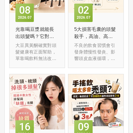
08
02
2026
07
2026
07
光靠喝豆漿就能長
5大損害毛囊的頭髮
出頭髮嗎？它對頭
殺手，高油、高
髮的作用是什麼？
鹽、高糖如何影響
大豆異黃酮確實對頭
不良的飲食習慣會引
頭髮健康？
髮健康有正面幫助，
發身體慢性發炎、影
單靠喝飲料無法改善
響頭皮血液循環，甚
已有的落髮狀況。
至讓毛囊提早萎縮。
16
09