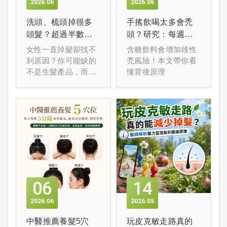
2026
06
2026
06
洗頭、梳頭掉很多
手搖飲喝太多會禿
頭髮？超過半數女
頭？研究：每週超
性掉髮與「缺鐵」
過 7 次含糖飲料讓
女性一直掉髮卻找不
含糖飲料會增加雄性
有關
禿頭風險增 3 倍
到原因？你可能缺的
禿風險！本文帶你看
不是生髮產品，而是
懂背後原理
「鐵」
06
14
2026
06
2026
05
中醫推薦養髮5穴
玩皮克敏走路真的