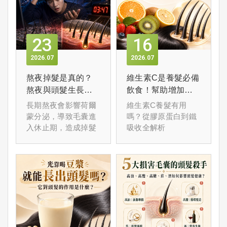
23
16
2026
07
2026
07
熬夜掉髮是真的？
維生素C是養髮必備
熬夜與頭髮生長關
飲食！幫助增加頭
係全解析
髮韌性、減少斷髮
長期熬夜會影響荷爾
維生素C養髮有用
蒙分泌，導致毛囊進
嗎？從膠原蛋白到鐵
入休止期，造成掉髮
吸收全解析