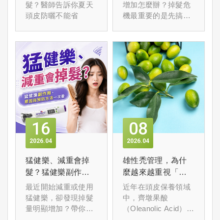
掉髮悄悄找上你
讓髮量越來越少
髮？醫師告訴你夏天
增加怎麼辦？掉髮危
頭皮防曬不能省
機最重要的是先搞清
楚原因再對症下藥，
以免花冤枉錢。
16
08
2026
04
2026
04
猛健樂、減重會掉
雄性禿管理，為什
髮？猛健樂副作
麼越來越重視「植
用、原因與預防方
物來源成分－齊墩
最近開始減重或使用
近年在頭皮保養領域
法一次看
果酸」？
猛健樂，卻發現掉髮
中，齊墩果酸
量明顯增加？帶你了
（Oleanolic Acid）成
解背後原因，以及如
為經常被討論的植物