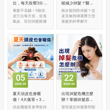
位，每天按壓3分鐘
能減少掉髮？醫師
洗頭時排水孔塞滿頭
促進氣血、促進頭
解析壓力型落髮的
養髮不花錢！5個頭
散步能預防掉髮？從
髮，或是一梳頭就掉
皮循環、強化髮根
關鍵原理
皮穴位每天按，促進
皮克敏熱潮看壓力型
一把……不少女性深
氣血、告別掉髮困擾
落髮的科學解方
受這樣的掉髮困擾，
試遍各種洗髮精與產
品，卻毫無改善。問
題可能根本不在頭皮
表面，而是在你的血
液裡。有報導指出，
超過半數的女性掉髮
是因缺鐵、鋅造成
的，頭髮能立即反映
出身體的營養狀況，
05
22
當身體缺乏營養素，
頭髮的養分不夠，便
2026
05
2026
04
會出現分岔、易斷、
乾枯，甚至掉髮。
夏天頭皮也會曬
出現掉髮危機怎麼
傷！4大傷害＋3步
辦？掌握掉髮原因
驟緊急修護，別讓
與5大應對方式，別
頭皮曬傷竟會導致掉
發現最近掉髮量明顯